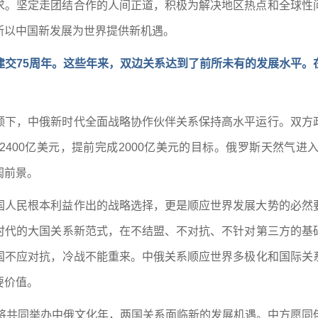
求。坚定走团结合作的人间正道，积极为解决地区热点和全球性
断以中国新发展为世界提供新机遇。
建交75周年。这些年来，双边关系达到了前所未有的发展水平。
领下，中俄新时代全面战略协作伙伴关系保持高水平运行。双方
400亿美元，提前完成2000亿美元的目标。俄罗斯天然气
阔前景。
国人民根本利益作出的战略选择，更是顺应世界发展大势的必然
时代的大国关系新范式，在不结盟、不对抗、不针对第三方的基
国不应对抗，冷战不能重来。中俄关系顺应世界多极化和国际关
要价值。
还将共同举办中俄文化年，两国关系面临新的发展机遇。中方愿同