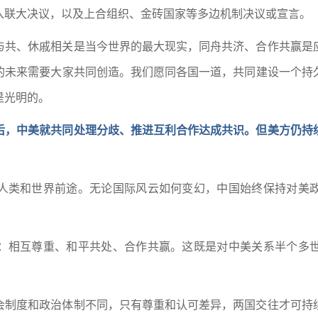
入联大决议，以及上合组织、金砖国家等多边机制决议或宣言。
与共、休戚相关是当今世界的最大现实，同舟共济、合作共赢是
的未来需要大家共同创造。我们愿同各国一道，共同建设一个持
是光明的。
后，中美就共同处理分歧、推进互利合作达成共识。但美方仍持
人类和世界前途。无论国际风云如何变幻，中国始终保持对美
：相互尊重、和平共处、合作共赢。这既是对中美关系半个多
。
会制度和政治体制不同，只有尊重和认可差异，两国交往才可持