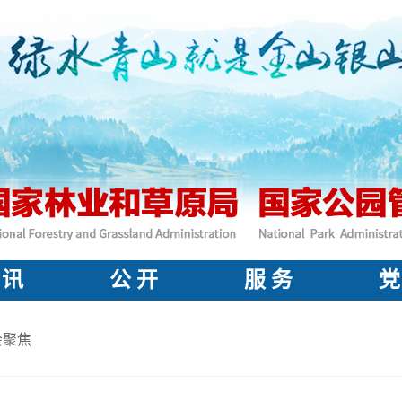
 讯
公 开
服 务
党
会聚焦