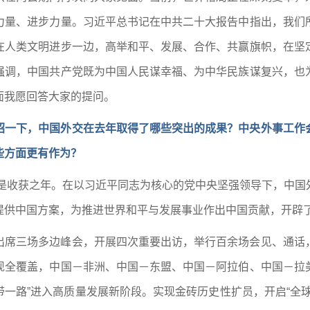
力量、进步力量。习近平总书记在中共二十大报告中指出，我们
在人类文明进步一边，高举和平、发展、合作、共赢旗帜，在坚
强调，中国共产党既为中国人民谋幸福、为中华民族谋复兴，也
面我愿回答大家的提问。
绍一下，中国外交在去年取得了哪些突出的成果？中央外事工作
些方面更有作为？
更是收获之年。在以习近平同志为核心的党中央坚强领导下，中
提供中国方案，为推进世界和平与发展事业作出中国贡献，开辟
出席三场多边峰会，开展四次重要出访，举行百余场会见、通话
现全覆盖，中国－非洲、中国－东盟、中国－阿拉伯、中国－拉
一带一路”进入高质量发展新阶段。实现金砖历史性扩员，开启“全