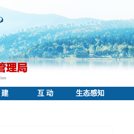
 建
互 动
生态感知