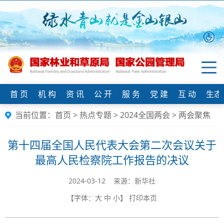
首 页
机 构
资 讯
公 开
服 务
党 建
互 动
生态
当前位置：
首页
>
热点专题
>
2024全国两会
>
两会聚焦
第十四届全国人民代表大会第二次会议关于
最高人民检察院工作报告的决议
2024-03-12 来源：新华社
【字体：
大
中
小
】
打印本页