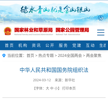
首 页
机 构
资 讯
公 开
服 务
党 建
互 动
生态
当前位置：
首页
>
热点专题
>
2024全国两会
>
两会聚焦
中华人民共和国国务院组织法
2024-03-12 来源：新华社
【字体：
大
中
小
】
打印本页