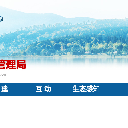
 建
互 动
生态感知