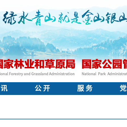
 讯
公 开
服 务
党