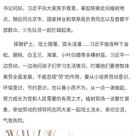
书记问好。习近平向大家挥手致意，拿起铁锹走向植树地
点，随后同北京市、国家林业和草原局负责同志以及首都干
部群众、少先队员一起忙碌起来。
挥锹铲土、培土围堰、提水浇灌……习近平接连种下油
松、碧桃、白玉兰、海棠、小叶白蜡等多棵树苗。习近平一
边劳动，一边询问孩子们学习生活情况，叮嘱他们要德智体
美劳全面发展，不能忽视“劳”的作用，要从小培养劳动意识、
环保意识、节约意识，勿以善小而不为，从一点一滴做起，
努力成长为党和人民需要的有用之才。植树现场一派繁忙景
象，参加劳动的领导同志同大家一起培土浇水、亲切交流，
气氛热烈。