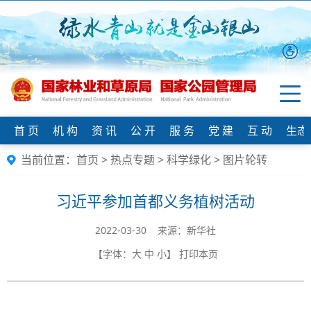
首 页
机 构
资 讯
公 开
服 务
党 建
互 动
生态
当前位置：
首页
>
热点专题
>
科学绿化
>
图片轮转
习近平参加首都义务植树活动
2022-03-30 来源：新华社
【字体：
大
中
小
】
打印本页