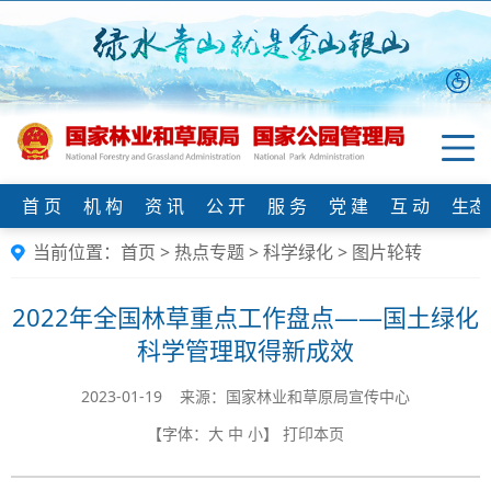
首 页
机 构
资 讯
公 开
服 务
党 建
互 动
生态
当前位置：
首页
>
热点专题
>
科学绿化
>
图片轮转
2022年全国林草重点工作盘点——国土绿化
科学管理取得新成效
2023-01-19 来源：国家林业和草原局宣传中心
【字体：
大
中
小
】
打印本页