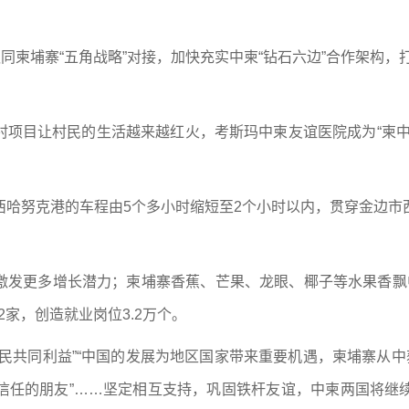
同柬埔寨“五角战略”对接，加快充实中柬“钻石六边”合作架构，打
村项目让村民的生活越来越红火，考斯玛中柬友谊医院成为“柬中
西哈努克港的车程由5个多小时缩短至2个小时以内，贯穿金边市
发更多增长潜力；柬埔寨香蕉、芒果、龙眼、椰子等水果香飘中
2家，创造就业岗位3.2万个。
民共同利益”“中国的发展为地区国家带来重要机遇，柬埔寨从中
信任的朋友”……坚定相互支持，巩固铁杆友谊，中柬两国将继