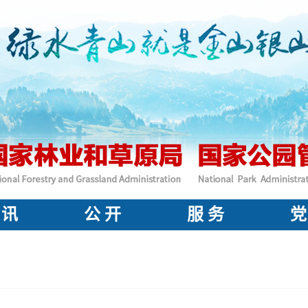
 讯
公 开
服 务
党