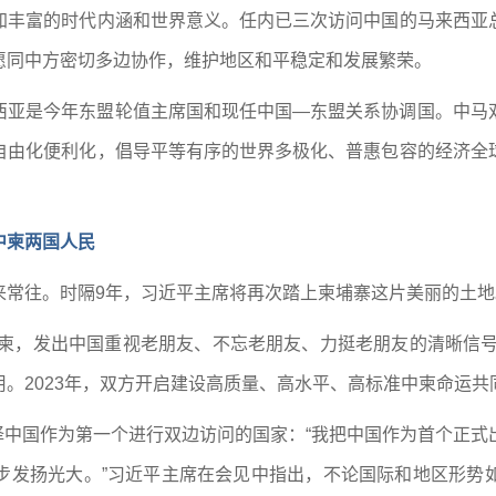
加丰富的时代内涵和世界意义。任内已三次访问中国的马来西亚
愿同中方密切多边协作，维护地区和平稳定和发展繁荣。
西亚是今年东盟轮值主席国和现任中国—东盟关系协调国。中马
自由化便利化，倡导平等有序的世界多极化、普惠包容的经济全
中柬两国人民
来常往。时隔9年，习近平主席将再次踏上柬埔寨这片美丽的土地
访柬，发出中国重视老朋友、不忘老朋友、力挺老朋友的清晰信号
。2023年，双方开启建设高质量、高水平、高标准中柬命运共
选择中国作为第一个进行双边访问的国家：“我把中国作为首个正
步发扬光大。”习近平主席在会见中指出，不论国际和地区形势