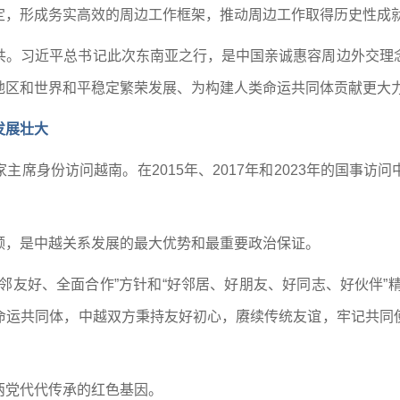
定，形成务实高效的周边工作框架，推动周边工作取得历史性成
共。习近平总书记此次东南亚之行，是中国亲诚惠容周边外交理
地区和世界和平稳定繁荣发展、为构建人类命运共同体贡献更大
发展壮大
主席身份访问越南。在2015年、2017年和2023年的国事
领，是中越关系发展的最大优势和最重要政治保证。
邻友好、全面合作”方针和“好邻居、好朋友、好同志、好伙伴”精
命运共同体，中越双方秉持友好初心，赓续传统友谊，牢记共同
两党代代传承的红色基因。