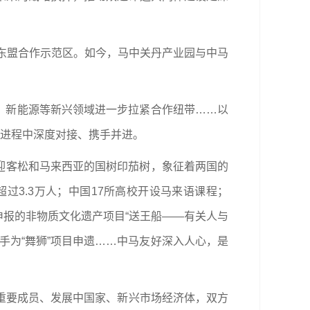
—东盟合作示范区。如今，马中关丹产业园与中马
展、新能源等新兴领域进一步拉紧合作纽带……以
展进程中深度对接、携手并进。
的迎客松和马来西亚的国树印茄树，象征着两国的
过3.3万人；中国17所高校开设马来语课程；
申报的非物质文化遗产项目“送王船——有关人与
手为“舞狮”项目申遗……中马友好深入人心，是
重要成员、发展中国家、新兴市场经济体，双方