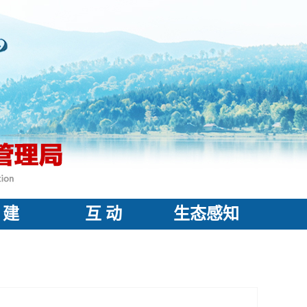
 建
互 动
生态感知