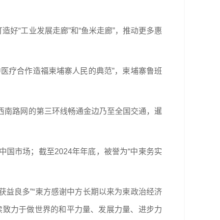
造好“工业发展走廊”和“鱼米走廊”，推动更多惠
医疗合作造福柬埔寨人民的典范”，柬埔寨鲁班
西南路网的第三环线畅通金边乃至全国交通，暹
国市场；截至2024年年底，被誉为“中柬务实
获益良多”“柬方感谢中方长期以来为柬政治经济
续致力于做世界的和平力量、发展力量、进步力