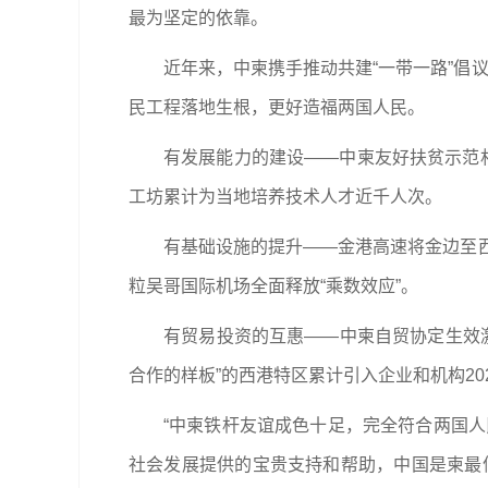
最为坚定的依靠。
近年来，中柬携手推动共建“一带一路”倡议
民工程落地生根，更好造福两国人民。
有发展能力的建设——中柬友好扶贫示范
工坊累计为当地培养技术人才近千人次。
有基础设施的提升——金港高速将金边至
粒吴哥国际机场全面释放“乘数效应”。
有贸易投资的互惠——中柬自贸协定生效激
合作的样板”的西港特区累计引入企业和机构20
“中柬铁杆友谊成色十足，完全符合两国人
社会发展提供的宝贵支持和帮助，中国是柬最