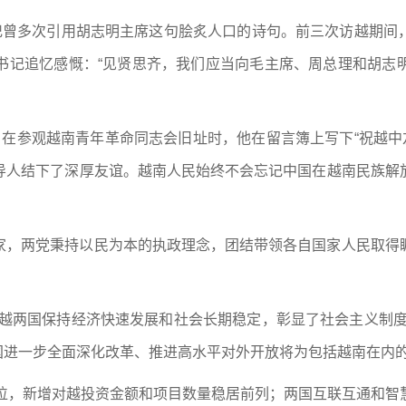
书记曾多次引用胡志明主席这句脍炙人口的诗句。前三次访越期间
书记追忆感慨：“见贤思齐，我们应当向毛主席、周总理和胡志
在参观越南青年革命同志会旧址时，他在留言簿上写下“祝越中
导人结下了深厚友谊。越南人民始终不会忘记中国在越南民族解
家，两党秉持以民为本的执政理念，团结带领各自国家人民取得
中越两国保持经济快速发展和社会长期稳定，彰显了社会主义制度
国进一步全面深化改革、推进高水平对外开放将为包括越南在内的
地位，新增对越投资金额和项目数量稳居前列；两国互联互通和智