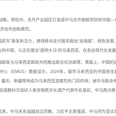
展战略，将钦州、关丹产业园区打造成中马合作旗舰项目和中国
经济合作创新典范。
“国民车”焕发新活力，跨境移动支付服务跑出“加速度”，绿色发
的中国，与正在建设“昌明大马”的马来西亚，在各自现代化发
，中国邮政与马来西亚邮政共同推出联合纪念邮票，票面上，中国
心（EMGS）数据显示，2024年，留学马来西亚的中国新生超
人次，重庆、新疆等地成为马来西亚游客的热门目的地；继中马联合
合国教科文组织人类非物质文化遗产代表作名录后，中马再次携
代表，中马关系超越双边范畴。习近平主席强调，中马同为亚太