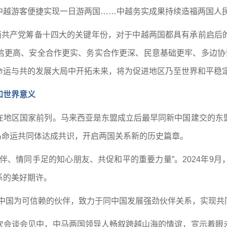
中越游客便捷实现一日游两国……中越务实成果持续造福两国人
越南共产党筹备十四大的关键年份，对于中越两国都具有承前启后
信更高、安全合作更实、务实合作更深、民意基础更牢、多边协调
命运与共的发展大局中开拓未来，将为促进地区乃至世界和平稳
和世界意义
在地区国家前列。马来西亚是东盟成立后最早同新中国建交的东
中马命运共同体达成共识，开启两国关系新的历史篇章。
伴、情同手足的知心朋友、共促和平的重要力量”。2024年9
系的美好期许。
中国为可信赖的伙伴，致力于同中国发展强劲伙伴关系，实现共
次会谈会见中，中马两国领导人畅叙跨越山海的情谊，宣示着眼