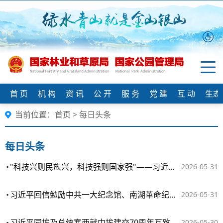
首 页
机 构
资 讯
公 开
服 务
党 建
互 动
生态
当前位置：
首页
>
每日头条
每日头条
"科技兴则民族兴，科技强则国家强"——习近平总书记重要论述指引科技强国建设
2026-05-31
习近平回信勉励中共一大纪念馆、南湖革命纪念馆少先队红领巾讲解员：传承红色基因增长知识本领 在新征程上跑好历史接力赛 祝全国小朋友们"六一"国际儿童节快乐
2026-05-31
习近平同埃及总统塞西就中埃建交70周年互致贺电
2026-05-30