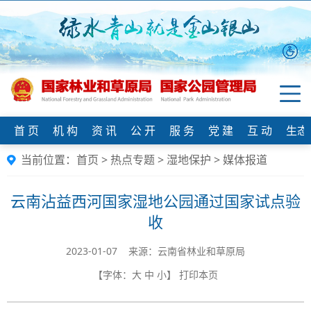
首 页
机 构
资 讯
公 开
服 务
党 建
互 动
生态
当前位置：
首页
>
热点专题
>
湿地保护
>
媒体报道
云南沾益西河国家湿地公园通过国家试点验
收
2023-01-07 来源：​云南省林业和草原局
【字体：
大
中
小
】
打印本页