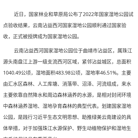
近日，国家林业和草原局公布了2022年国家湿
地公园
试
点验收结果，云南沾益西河国家湿
地公园
顺利通过国家验
收，正式被授牌成为国家湿
地公园
。
云南沾益西河国家湿地公园位于曲靖市沾益区，属珠江
源头南盘江上游一级支流西河区域，紧邻沾益城区，总面积
1040.49公顷，湿地面积483.98公顷，湿地率46.51%。主要
由汇水区森林、人工库塘、消落带、沼泽、河流组成，来水
主要依靠自然降水和周边森林涵养的水源，是相对封闭环境
中森林涵养湿地、湿地孕育森林的典型代表。划建国家湿地
公园，是践行习近平生态文明思想、助推绿美云南建设的具
体举措，对于加强珠江水源保护、野生动植物保护和湿地生