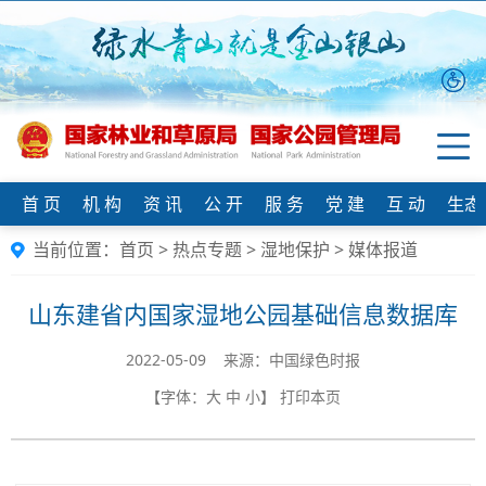
首 页
机 构
资 讯
公 开
服 务
党 建
互 动
生态
当前位置：
首页
>
热点专题
>
湿地保护
>
媒体报道
山东建省内国家湿地公园基础信息数据库
2022-05-09 来源：中国绿色时报
【字体：
大
中
小
】
打印本页