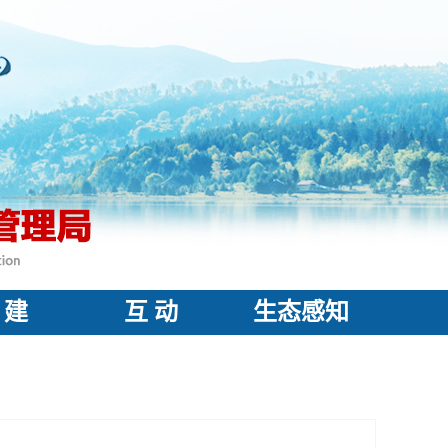
 建
互 动
生态感知