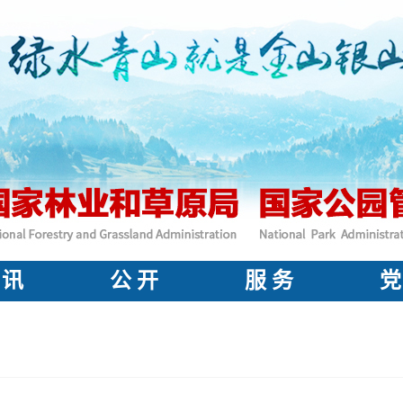
 讯
公 开
服 务
党