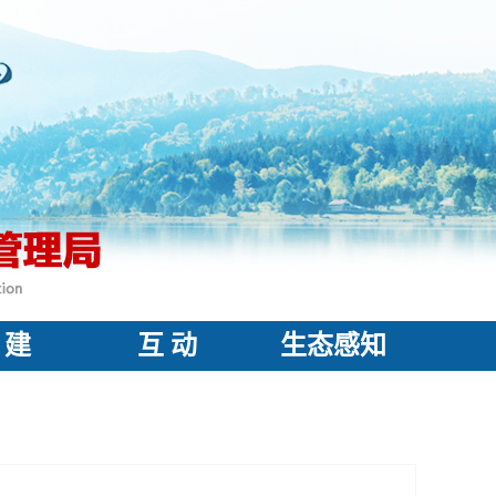
 建
互 动
生态感知