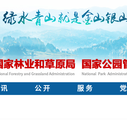
 讯
公 开
服 务
党