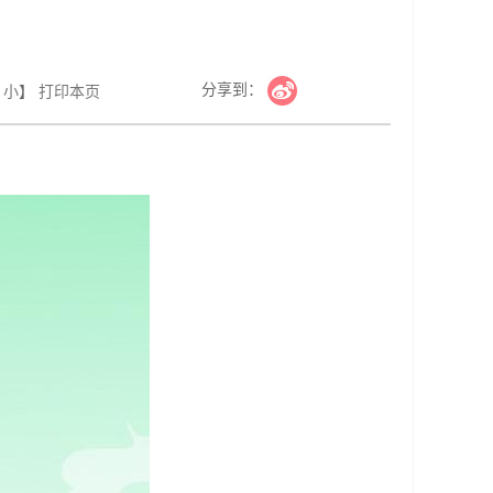
分享到：
小
】
打印本页