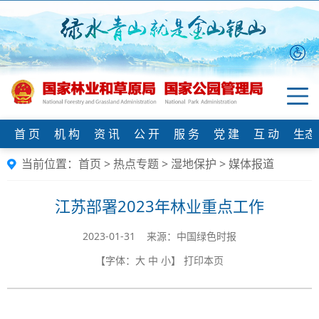
首 页
机 构
资 讯
公 开
服 务
党 建
互 动
生态
当前位置：
首页
>
热点专题
>
湿地保护
>
媒体报道
江苏部署2023年林业重点工作
2023-01-31 来源：中国绿色时报
【字体：
大
中
小
】
打印本页