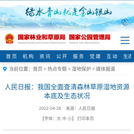
首 页
机 构
资 讯
公 开
服 务
党 建
互 动
生态
当前位置：
首页
>
热点专题
>
湿地保护
>
媒体报道
人民日报：我国全面查清森林草原湿地资源
本底及生态状况
2022-04-26 来源：人民日报
【字体：
大
中
小
】
打印本页