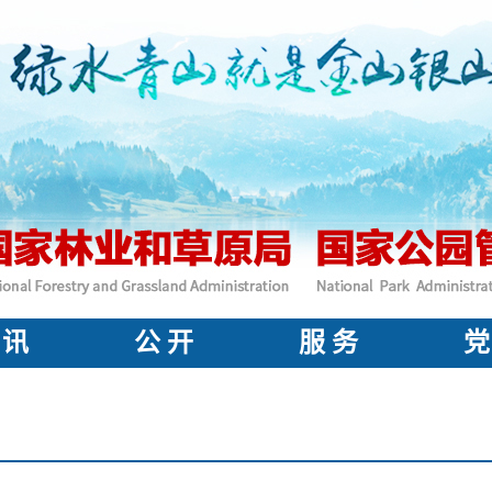
 讯
公 开
服 务
党