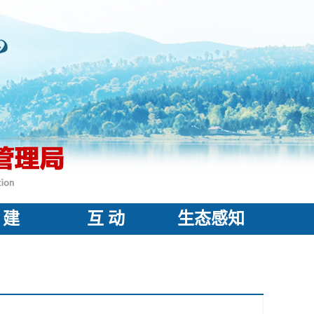
 建
互 动
生态感知