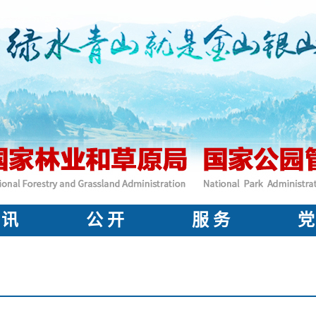
 讯
公 开
服 务
党