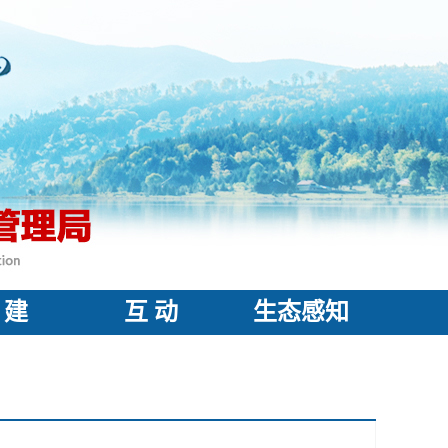
 建
互 动
生态感知