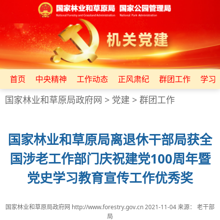
首页
中央精神
工作动态
正风肃纪
群团工作
学习
国家林业和草原局政府网
>
党建
>
群团工作
国家林业和草原局离退休干部局获全
国涉老工作部门庆祝建党100周年暨
党史学习教育宣传工作优秀奖
国家林业和草原局政府网 http://www.forestry.gov.cn
2021-11-04
来源：
老干部
局