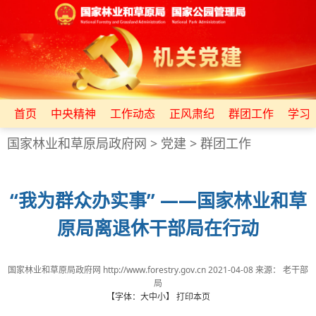
首页
中央精神
工作动态
正风肃纪
群团工作
学习
国家林业和草原局政府网
>
党建
>
群团工作
“我为群众办实事” ——国家林业和草
原局离退休干部局在行动
国家林业和草原局政府网 http://www.forestry.gov.cn
2021-04-08
来源：
老干部
局
【字体：
大
中
小
】
打印本页