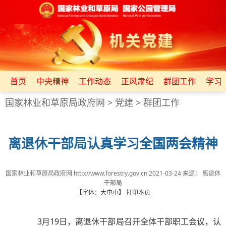
首页
中央精神
工作动态
正风肃纪
群团工作
学习
国家林业和草原局政府网
>
党建
>
群团工作
离退休干部局认真学习全国两会精神
国家林业和草原局政府网 http://www.forestry.gov.cn
2021-03-24
来源：
离退休
干部局
【字体：
大
中
小
】
打印本页
3月19日，离退休干部局召开全体干部职工会议，认