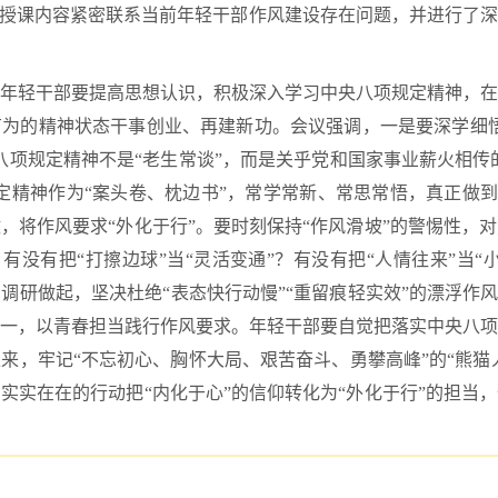
。授课内容紧密联系当前年轻干部作风建设存在问题，并进行了
年轻干部要提高思想认识，积极深入学习中央八项规定精神，在
为的精神状态干事创业、再建新功。会议强调，一是要深学细悟
八项规定精神不是“老生常谈”，而是关乎党和国家事业薪火相传的
定精神作为“案头卷、枕边书”，常学常新、常思常悟，真正做到“
，将作风要求“外化于行”。要时刻保持“作风滑坡”的警惕性，
？有没有把“打擦边球”当“灵活变通”？有没有把“人情往来”当
调研做起，坚决杜绝“表态快行动慢”“重留痕轻实效”的漂浮作风
一，以青春担当践行作风要求。年轻干部要自觉把落实中央八项
来，牢记“不忘初心、胸怀大局、艰苦奋斗、勇攀高峰”的“熊猫人
实实在在的行动把“内化于心”的信仰转化为“外化于行”的担当