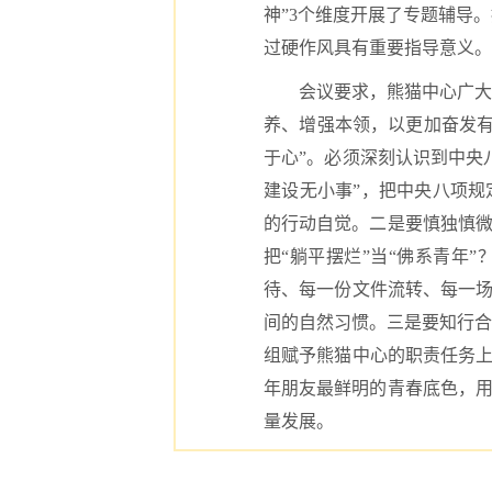
神”3个维度开展了专题辅导
过硬作风具有重要指导意义。
会议要求，熊猫中心广大
养、增强本领，以更加奋发有
于心”。必须深刻认识到中央
建设无小事”，把中央八项规
的行动自觉。二是要慎独慎微
把“躺平摆烂”当“佛系青年”
待、每一份文件流转、每一场
间的自然习惯。三是要知行合
组赋予熊猫中心的职责任务上
年朋友最鲜明的青春底色，用
量发展。