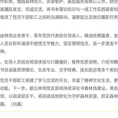
作职责，围绕森林防火、资源管护、基层服务等核心工作，结合
家踊跃发言、坦诚交流，将书本理论知识与一线工作实践紧密结
增进了党员干部职工之间的沟通联动，凝聚起立足岗位履职尽责
由林场业务骨干、青年党员代表担任领读人，精选经典篇章、金
人员在聆听诵读中感悟文字魅力、坚定理想信念，进一步激发干
神。
，在场人员结合阅读体验与兴趣偏好，推荐优质读物，介绍书籍
书目涵盖思想理论、生态专业、文学经典、成长励志等多个类别
党员干部职工搭建了学习交流的平台，丰富了精神文化生活，更
动能。下一步，额丘林场党支部将持续深化书香林场建设，常态
领、以阅读促实干，将阅读成效转化为守护森林资源、抓实森林
展。
（刘鑫）