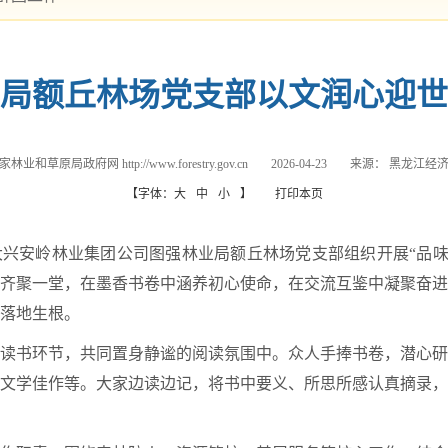
局额丘林场党支部以文润心迎世
家林业和草原局政府网 http://www.forestry.gov.cn
2026-04-23
来源：
黑龙江经
【字体：
大
中
小
】
打印本页
兴安岭林业集团公司图强林业局额丘林场党支部组织开展“品味
齐聚一堂，在墨香书卷中涵养初心使命，在交流互鉴中凝聚奋进
落地生根。
读书环节，共同置身静谧的阅读氛围中。众人手捧书卷，潜心研
文学佳作等。大家边读边记，将书中要义、所思所感认真摘录，