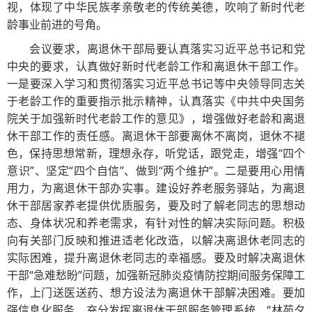
视，体现了中华民族孝亲敬老的传统美德，吹响了新时代老
龄事业前进的号角。
会议要求，离退休干部局要认真落实习近平总书记和党
中央的要求，认真做好新时代老龄工作和离退休干部工作。
一是要深入学习和贯彻落实习近平总书记等中央领导同志关
于老龄工作的重要指示批示精神，认真落实《中共中央国务
院关于加强新时代老龄工作的意见》，增强做好老龄和离退
休干部工作的责任感。离退休干部要离休不离岗，退休不褪
色，保持思想常新，理想永存，听党话，跟党走，增强“四个
意识”、坚定“四个自信”、做到“两个维护”。二是要用心用情
用力，为离退休干部办实事。建设好养老服务驿站，为离退
休干部居家养老提供优质服务，要及时了解老同志的思想动
态、身体状况和养老需求，有针对性的解决实际问题。积极
向有关部门反映和推进适老化改造，以解决离退休老同志的
实际困难，提升离退休老同志的幸福感。要及时解决离退休
干部“急难愁盼”问题，加强新冠肺炎疫情防控期间服务保障工
作，上门送医送药、想方设法为离退休干部解决困难。要加
强信息化服务，充分发挥离退休干部服务管理系统、“林苑夕