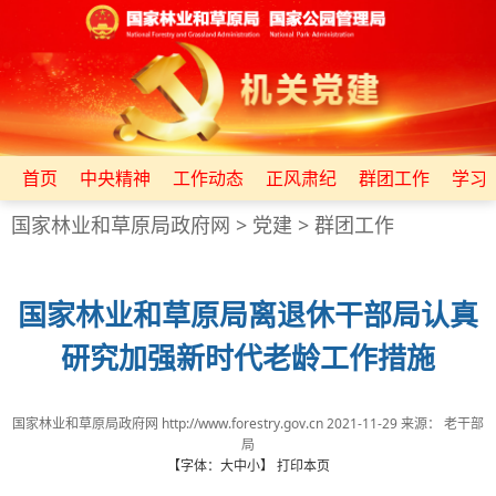
首页
中央精神
工作动态
正风肃纪
群团工作
学习
国家林业和草原局政府网
>
党建
>
群团工作
国家林业和草原局离退休干部局认真
研究加强新时代老龄工作措施
国家林业和草原局政府网 http://www.forestry.gov.cn
2021-11-29
来源：
老干部
局
【字体：
大
中
小
】
打印本页