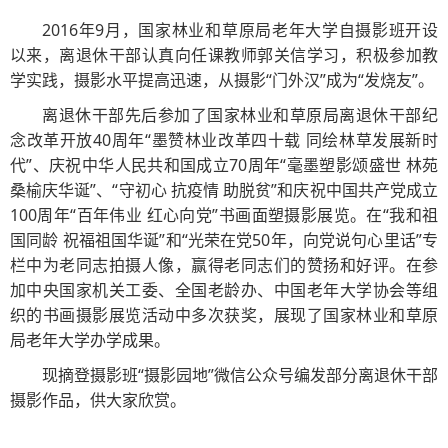
2016年9月，国家林业和草原局老年大学自摄影班开设
以来，离退休干部认真向任课教师郭关信学习，积极参加教
学实践，摄影水平提高迅速，从摄影“门外汉”成为“发烧友”。
离退休干部先后参加了国家林业和草原局离退休干部纪
念改革开放40周年“墨赞林业改革四十载 同绘林草发展新时
代”、庆祝中华人民共和国成立70周年“毫墨塑影颂盛世 林苑
桑榆庆华诞”、“守初心 抗疫情 助脱贫”和庆祝中国共产党成立
100周年“百年伟业 红心向党”书画面塑摄影展览。在“我和祖
国同龄 祝福祖国华诞”和“光荣在党50年，向党说句心里话”专
栏中为老同志拍摄人像，赢得老同志们的赞扬和好评。在参
加中央国家机关工委、全国老龄办、中国老年大学协会等组
织的书画摄影展览活动中多次获奖，展现了国家林业和草原
局老年大学办学成果。
现摘登摄影班“摄影园地”微信公众号编发部分离退休干部
摄影作品，供大家欣赏。