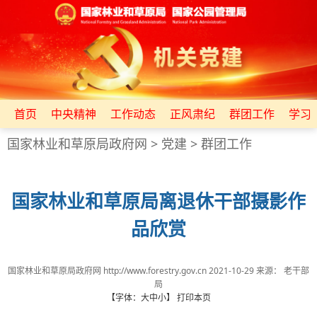
首页
中央精神
工作动态
正风肃纪
群团工作
学习
国家林业和草原局政府网
>
党建
>
群团工作
国家林业和草原局离退休干部摄影作
品欣赏
国家林业和草原局政府网 http://www.forestry.gov.cn
2021-10-29
来源：
老干部
局
【字体：
大
中
小
】
打印本页