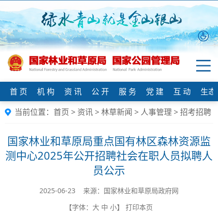
首 页
机 构
资 讯
公 开
服 务
党 建
互 动
生态
当前位置：
首页
>
资讯
>
林草新闻
>
人事管理
>
招考招聘
国家林业和草原局重点国有林区森林资源监
测中心2025年公开招聘社会在职人员拟聘人
员公示
2025-06-23 来源：国家林业和草原局政府网
【字体：
大
中
小
】
打印本页