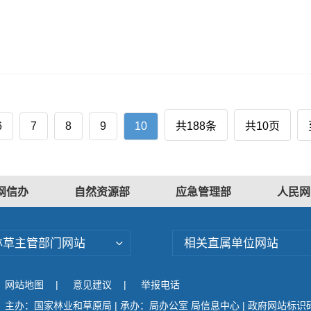
6
7
8
9
10
共188条
共10页
网信办
自然资源部
应急管理部
人民网
林草主管部门网站
相关直属单位网站
网站地图
|
意见建议
|
举报电话
主办：国家林业和草原局 | 承办：局办公室 局信息中心 | 政府网站标识码：