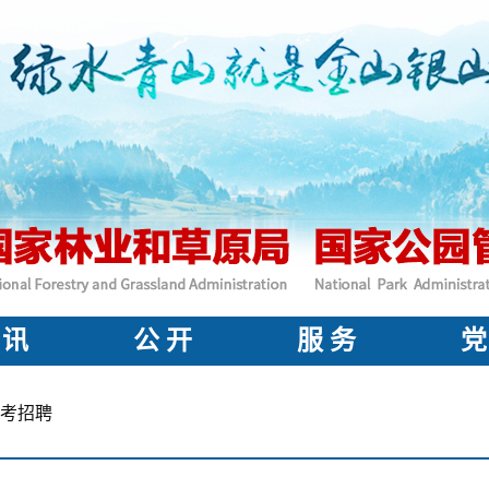
 讯
公 开
服 务
党
考招聘