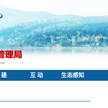
 建
互 动
生态感知