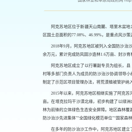
国家林业和草原局政府网 http://ww
阿克苏地区位于新疆天山南麓、塔里木盆地北缘
区国土总面积的77.08%、46.99%，是重点风
2018年9月，阿克苏地区被列入全国防沙治
余万元，累计完成防风固沙造林1.6万亩、封沙育林
阿克苏地区成立了以行署副专员为组长，县
村等多部门负责人为成员的防沙治沙协调领导小
制定了示范区项目管理办法，将荒漠植被管护纳
2015年以来，阿克苏地区相继实施了阿克苏
亩。在塔克拉玛干沙漠北缘，初步构建了以绿洲
林为前锋的立体绿色生态安全屏障。地区森林覆盖率由
防沙治沙先进集体”“全国绿化模范单位”“国家森
在多年的防沙治沙工作中，阿克苏地区建立