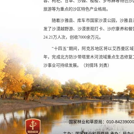
蓉、枸杞、甘草、沙棘、梭梭、罗布麻等特色沙
旅游等为重点的沙区特色产业格局。
随着沙雅县、库车市国家沙漠公园，沙雅县
发了沙漠越野游、沙漠景观打卡、沙疗康养和餐饮
24.21万人次，创收7000余万元。
“十四五”期间，阿克苏地区将以艾西曼区域
年，完成北方防沙带塔里木河流域重点生态修复
沙事业可持续发展。（刘倩玮 刘勇）
国家林业和草原局：010-84239000
主办：国家林业和草原局 承办：局办