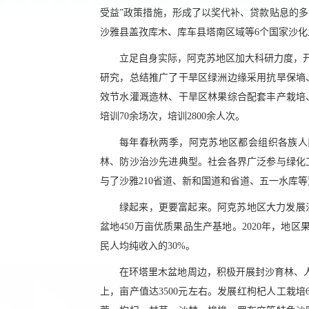
受益”政策措施，形成了以奖代补、贷款贴息的
沙雅县盖孜库木、库车县塔南区域等6个国家沙
立足自身实际，阿克苏地区加大科研力度，开
研究，总结推广了干旱区绿洲边缘采用抗旱保墒
效节水灌溉造林、干旱区林果综合配套丰产栽培
培训70余场次，培训2800余人次。
每年春秋两季，阿克苏地区都会组织各族人
林、防沙治沙先进典型。社会各界广泛参与绿化
与了沙雅210省道、新和国道和省道、五一水库
绿起来，更要富起来。阿克苏地区大力发展
盆地450万亩优质果品生产基地。2020年，地区果
民人均纯收入的30%。
在环塔里木盆地周边，积极开展封沙育林、人
上，亩产值达3500元左右。发展红枸杞人工栽培