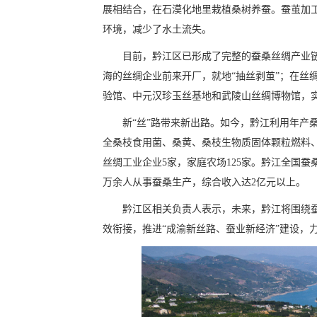
展相结合，在石漠化地里栽植桑树养蚕。蚕茧加
环境，减少了水土流失。
目前，黔江区已形成了完整的蚕桑丝绸产业链
海的丝绸企业前来开厂，就地“抽丝剥茧”；在丝
验馆、中元汉珍玉丝基地和武陵山丝绸博物馆，
新“丝”路带来新出路。如今，黔江利用年产
全桑枝食用菌、桑黄、桑枝生物质固体颗粒燃料、
丝绸工业企业5家，家庭农场125家。黔江全国
万余人从事蚕桑生产，综合收入达2亿元以上。
黔江区相关负责人表示，未来，黔江将围绕
效衔接，推进“成渝新丝路、蚕业新经济”建设，