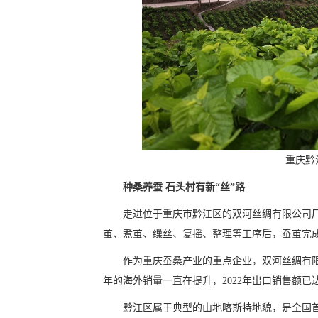
重庆黔
种桑养蚕 石头村有新“丝”路
走进位于重庆市黔江区的双河丝绸有限公司厂
茧、煮茧、缫丝、复摇、整理等工序后，蚕茧完
作为重庆蚕桑产业的重点企业，双河丝绸有
年的海外销量一直在提升，2022年出口销售额已达
黔江区属于典型的山地喀斯特地貌，是全国首