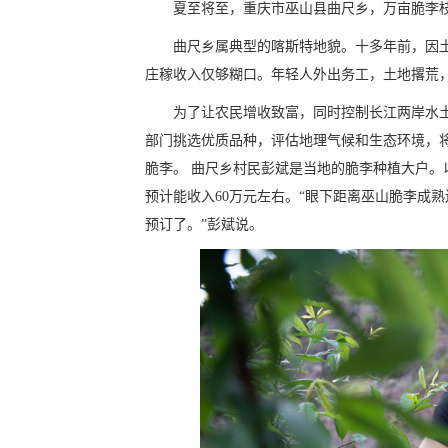
夏至将至，重庆市巫山县曲尺乡，万亩脆李
曲尺乡属典型的喀斯特地貌。十多年前，因
庄稼收入仅够糊口。年轻人外出务工，土地撂荒
为了让农民增收致富，同时控制长江两岸水土
部门挑选优质品种，评估地理气候和生态环境，将全
脆李。 曲尺乡村民彭斌是当地的脆李种植大户。
预计能收入60万元左右。“眼下距离巫山脆李成
预订了。”彭斌说。