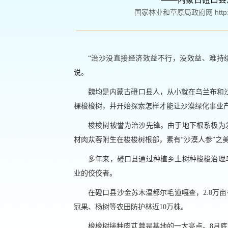
国家林业和草原局政府网 http://ww
“治沙没直接经济效益不行，没效益、难持
说。
魏均是内蒙古磴口县人，从小就在乌兰布和沙
棵梭梭树，并开始探索怎样才能让沙漠绿化事业
梭梭树被誉为治沙先锋。由于地下根系极为
材肉苁蓉附生在梭梭树根部，素有“沙漠人参”之
多年来，磴口县通过种植乡土树种梭梭治理
业的佼佼者。
在磴口县沙金苏木温都尔毛道嘎查，2.8万
冠果、杨树等农田防护林近10万株。
梭梭树接种肉苁蓉是基地的一大亮点。8月