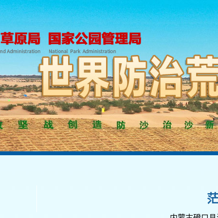
——内蒙古磴口县