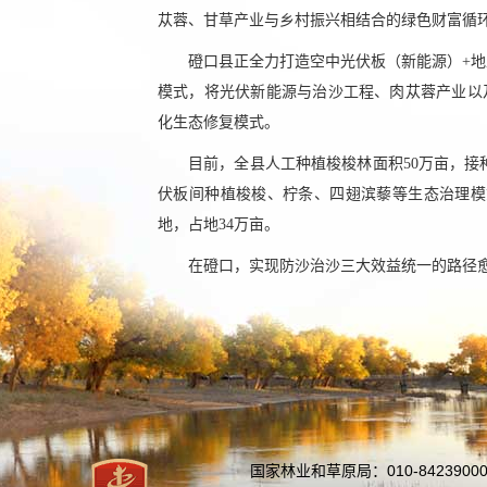
苁蓉、甘草产业与乡村振兴相结合的绿色财富循
磴口县正全力打造空中光伏板（新能源）+地
模式，将光伏新能源与治沙工程、肉苁蓉产业以
化生态修复模式。
目前，全县人工种植梭梭林面积50万亩，接种
伏板间种植梭梭、柠条、四翅滨藜等生态治理模式0
地，占地34万亩。
在磴口，实现防沙治沙三大效益统一的路径
国家林业和草原局：010-84239000