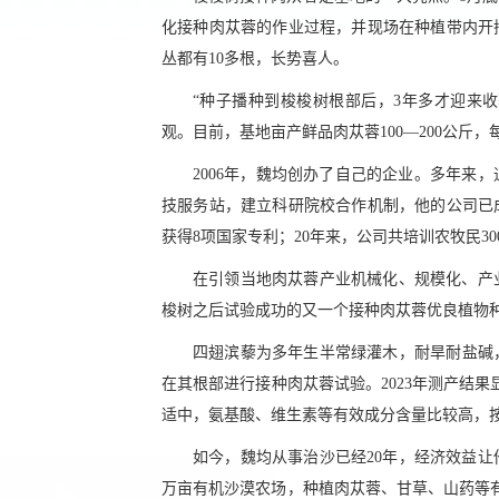
化接种肉苁蓉的作业过程，并现场在种植带内开
丛都有10多根，长势喜人。
“种子播种到梭梭树根部后，3年多才迎来收
观。目前，基地亩产鲜品肉苁蓉100—200公斤，
2006年，魏均创办了自己的企业。多年来
技服务站，建立科研院校合作机制，他的公司已
获得8项国家专利；20年来，公司共培训农牧民3
在引领当地肉苁蓉产业机械化、规模化、产
梭树之后试验成功的又一个接种肉苁蓉优良植物
四翅滨藜为多年生半常绿灌木，耐旱耐盐碱，
在其根部进行接种肉苁蓉试验。2023年测产结
适中，氨基酸、维生素等有效成分含量比较高，按亩
如今，魏均从事治沙已经20年，经济效益让
万亩有机沙漠农场，种植肉苁蓉、甘草、山药等有