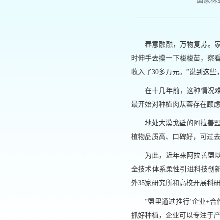
国家林业和
春意融融，万物复苏。
时伸手去摸一下梭梭苗，察
收入了30多万元。”说到这些
在十几年前，这种情况
最开始对种植肉苁蓉存在顾
地处大漠戈壁的阿拉善
植物品质高、口碑好，可过去
为此，近年来阿拉善盟以
全技术体系柔性引进科技创
外35家研究所和高校开展科
“盟里通过推行‘企业+
抓好种植，企业可以专注于产