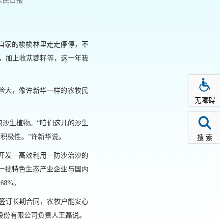
人民日报
自家的梭梭林里走走停停，不
，加上收苁蓉籽等，这一年我
险大，像许新华一样的农牧民
无障碍
沙生植物。“咱们这儿的沙生
积极性。”许新华说。
搜 索
源开发—高效利用—防沙治沙的
一批特色生态产业企业与国内
68%。
过签订长期合同，农牧户能安心
股份有限公司负责人王磊说。