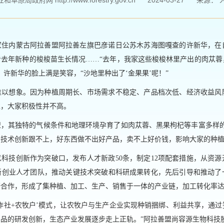
草原局政府网 http://www.forestry.gov.cn
2024-03-27
来源：
家住内蒙古阿拉善盟阿拉善左旗巴彦诺日公苏木苏海图嘎查的许新华，在
看去年新种的梭梭苗生长情况……“去年，我家这些梭梭林里产出的肉苁蓉
，许新华的脸上满是笑容，“沙地里种出了‘金果果’呢！”
难以想象。因为种植周期长、市场需求不稳定、产品档次低、经济收益风
虑，大家积极性并不高。
盟，其独特的气候条件和地理环境孕育了如肉苁蓉、黑果枸杞等丰富多样的
技术创新跟不上，好东西做不出好产品，卖不上好价钱，影响大家的种植
科技创新作为突破口，发布人才新政50条，制定12项配套措施，从资
新创业人才团队，推动关键技术突破和科研成果转化，先后引导和推动了
研合作，形成了集种植、加工、生产、销售于一体的产业链，加工转化率达
合作社+农牧户’模式，让农牧户与生产企业实现种销捆绑、利益共享，通
品的研发创新，生态产业发展逐步走上正轨。”阿拉善盟尚容源生物科技