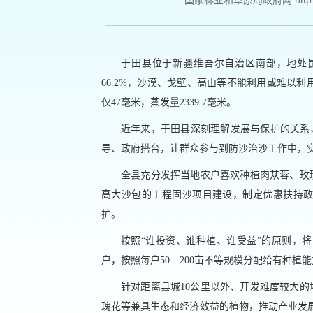
国家林业和草原局政府网 http://ww
于田县位于新疆维吾尔自治区南部，地处昆
66.2%，沙漠、戈壁、高山等不能利用或难以
仅47毫米，蒸发量2339.7毫米。
近年来，于田县深刻理解发展与保护的关系
导、政府搭台，让群众参与到防沙治沙工作中，
全县充分发挥当地农户喜欢种植肉苁蓉、玫
高大沙包的工程固沙项目建设，制定优惠扶持
护。
按照“谁投资、谁种植、谁受益”的原则，
户，按照每户50—200亩不等规模分配给有种植
针对距离县城10公里以外、开发难度较大
瑰花等兼具生态和经济效益的植物，推动产业发展