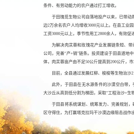
条件、有劳动能力的农户通过打工增收。
于田瑰觅生物公司自落地投产以来，已带动周
边2万余名农户人均增收3000元以上。在县工业
工资3000元以上，季节性用工2800余人，有效
为解决肉苁蓉和玫瑰花产业发展链条短、带
公司，完善“产+销”链条。投资建设于田县道地
体，肉苁蓉亩产由不足50公斤提高到200公斤
目前，全县通过发展红柳、梭梭等生物治沙21
此外，于田县在无水源条件的沙漠空白带，
大沙丘从高到低分割为梯田，采取“工程治沙+生
于田县将系统谋划、统筹发力、完善规划，
区守得住，为打赢塔克拉玛干沙漠边缘阻击战作