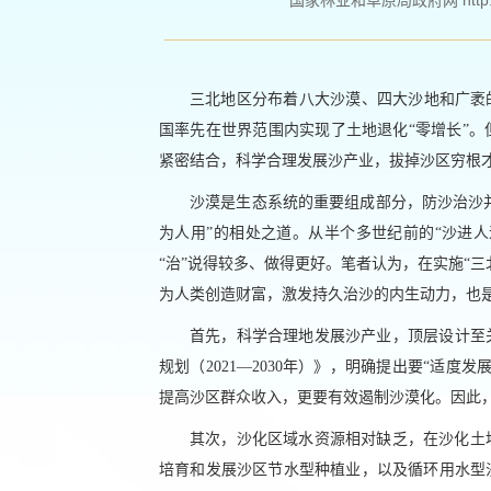
国家林业和草原局政府网 http://ww
三北地区分布着八大沙漠、四大沙地和广袤
国率先在世界范围内实现了土地退化“零增长”
紧密结合，科学合理发展沙产业，拔掉沙区穷根
沙漠是生态系统的重要组成部分，防沙治沙并
为人用”的相处之道。从半个多世纪前的“沙进人
“治”说得较多、做得更好。笔者认为，在实施“
为人类创造财富，激发持久治沙的内生动力，也
首先，科学合理地发展沙产业，顶层设计至关
规划（2021—2030年）》，明确提出要“适
提高沙区群众收入，更要有效遏制沙漠化。因此
其次，沙化区域水资源相对缺乏，在沙化土
培育和发展沙区节水型种植业，以及循环用水型