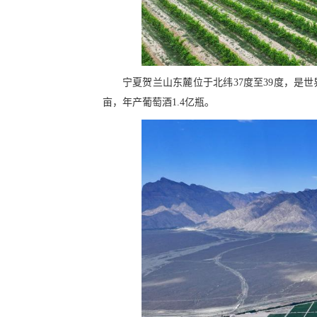
宁夏贺兰山东麓位于北纬37度至39度，是
亩，年产葡萄酒1.4亿瓶。