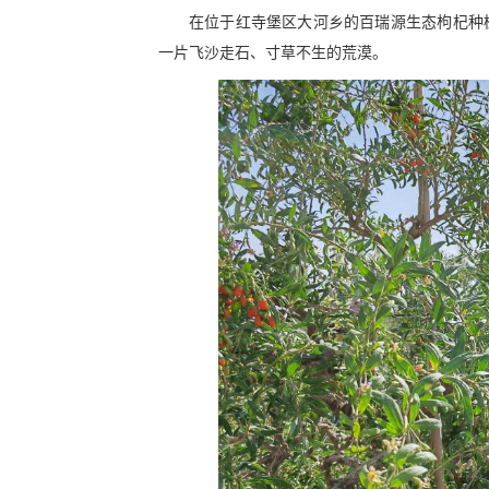
在位于红寺堡区大河乡的百瑞源生态枸杞种植
一片飞沙走石、寸草不生的荒漠。