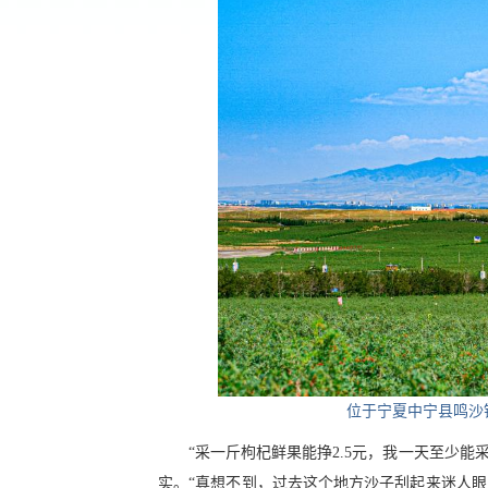
位于宁夏中宁县鸣沙镇
“采一斤枸杞鲜果能挣2.5元，我一天至少能
实。“真想不到，过去这个地方沙子刮起来迷人