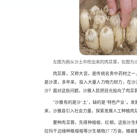
左图为刚从沙土中挖出来的肉苁蓉，右图为
肉苁蓉，又称大芸，是传统名贵中药材之一
是沙漠，多年来，投入大量人力物力财力，在沙
沙？面对这些问题，沙雅人民把目光投向了肉苁
“沙雅有的是沙‘土’，缺的是‘特色产业’。
来，沙雅县引入社会力量，探索发展人工种植肉
要种肉苁蓉，先得种梭梭、红柳。这些沙生
拉玛干边缘种植梭梭等沙生植物27.7万亩，植被