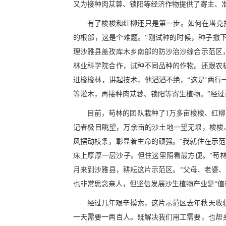
又为接种肉苁蓉、锁阳等经济作物提供了寄主、
有了梭梭和红柳还只是第一步。如何在塔克
的根部，这是个难题。“刚试种的时候，种子撒下
理沙雅县盖孜库木乡南部的防沙治沙综合示范区
林业科学院合作，试种不同品种的作物。还跟农
进梭梭林，讲起技术，他滔滔不绝，“这是‘两行
等灌木，再接种肉苁蓉、锁阳等寄生植物。”经
目前，苟林的团队栽种了1万多亩梭梭、红柳
记者极目眺望，万余亩的沙土地一望无垠，梭梭
风摆动枝条，彰显着生命的顽强。“我就住在示
床上厚厚一层沙子。但住这里照看最方便。”苟林2
月来到沙雅县，耕耘这片示范区。“父母、老婆、
也非常思念亲人，但坚信发展沙生植物产业是“值
经过几年艰辛摸索，这片示范区去年秋天收获
一天需要一两百人。既解决我们用工需要，也帮