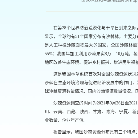
国家林业和草原局政府网 http://ww
在第28个世界防治荒漠化与干旱日到来之
显示，全球约有51个国家分布有沙棘林，主要
是人工种植沙棘面积最大的国家，全国沙棘林面积总
55%；我国年加工利用沙棘果实8万—10万吨，
地区改善生态环境、促进乡村振兴、增进民生福
这是我国林草系统首次对全国沙棘资源状况
沙棘在生态环境治理与促进经济发展中的作用，
球沙棘资源数量情况、国内沙棘资源数量情况、
沙棘资源调查的时间为2021年9月26日至2
川、云南、西藏、陕西、甘肃、青海、宁夏、新
业数量、企业年产值。
报告显示，我国沙棘资源分布具有三个特点：一