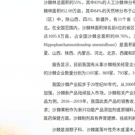
沙棘林总面积的55%，其中83%的人工沙棘林分
棘林面积852.09万亩，其中84%的天然林分布
（区）中，除山西、四川、新疆外，有11个省
北。在全国范围内，沙棘林面积排名前6位的省
达1695.8万亩，占全国沙棘总面积的88.
Hippophaerhamnoidessubsp.sin
夏、山西、陕西、内蒙古、河北、北京、西藏和
报告显示，目前我国有从事沙棘相关经营企业
的沙棘企业数量分别为1105家、869家、793
我国沙棘产业起步于20世纪80年代，从2
加强，沙棘新产品陆续投入市场，沙棘相关产业
品为例，2016—2019年，我国此类产品的销
求；沙棘果粉作为新兴功能产品添加剂或原辅料
医药保健方面，沙棘制剂具有养胃健脾、祛痰利
沙棘是胡颓子科、沙棘属落叶性乔木或灌木，