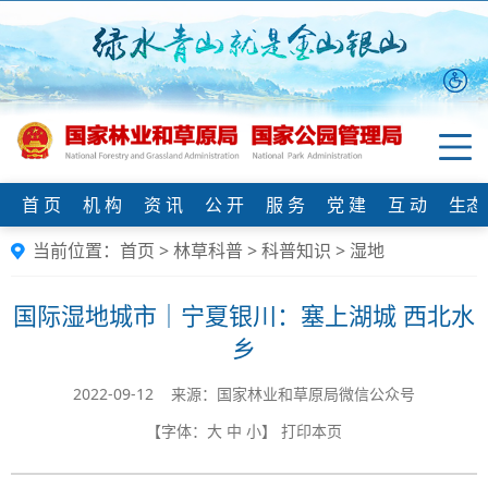
首 页
机 构
资 讯
公 开
服 务
党 建
互 动
生态
当前位置：
首页
>
林草科普
>
科普知识
>
湿地
国际湿地城市｜宁夏银川：塞上湖城 西北水
乡
2022-09-12 来源：国家林业和草原局微信公众号
【字体：
大
中
小
】
打印本页