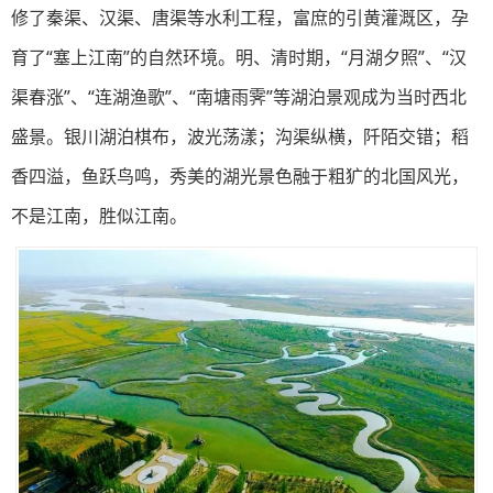
修了秦渠、汉渠、唐渠等水利工程，富庶的引黄灌溉区，孕
育了“塞上江南”的自然环境。明、清时期，“月湖夕照”、“汉
渠春涨”、“连湖渔歌”、“南塘雨霁”等湖泊景观成为当时西北
盛景。银川湖泊棋布，波光荡漾；沟渠纵横，阡陌交错；稻
香四溢，鱼跃鸟鸣，秀美的湖光景色融于粗犷的北国风光，
不是江南，胜似江南。