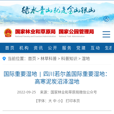
首 页
机 构
资 讯
公 开
服 务
党 建
互 动
生态
当前位置：
首页
>
林草科普
>
科普知识
>
湿地
国际重要湿地 | 四川若尔盖国际重要湿地：
高寒泥炭沼泽湿地
2022-09-25 来源：国家林业和草原局微信公众号
【字体：
大
中
小
】
打印本页