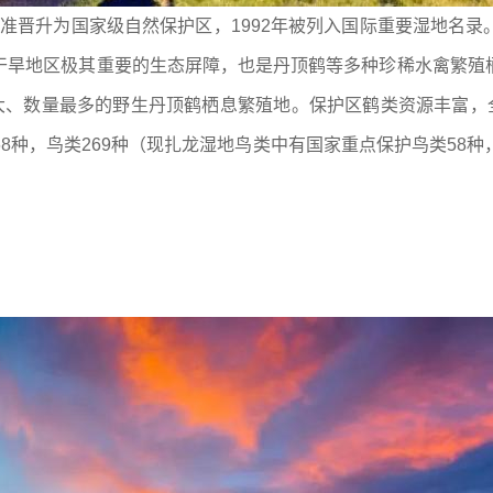
务院批准晋升为国家级自然保护区，1992年被列入国际重要湿地
干旱地区极其重要的生态屏障，也是丹顶鹤等多种珍稀水禽繁殖
大、数量最多的野生丹顶鹤栖息繁殖地。保护区鹤类资源丰富，
8种，鸟类269种（现扎龙湿地鸟类中有国家重点保护鸟类58