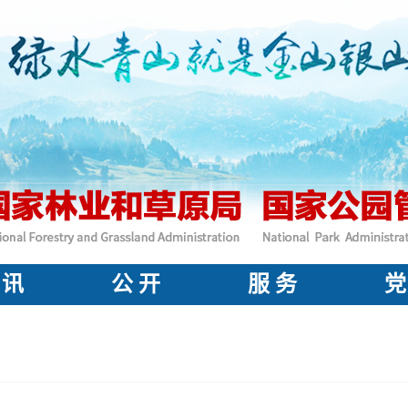
 讯
公 开
服 务
党