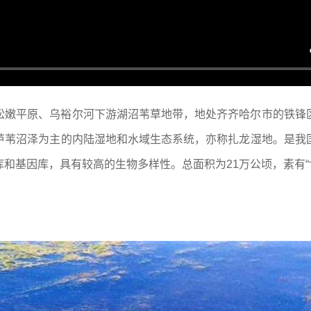
松嫩平原、乌裕尔河下游湖沼苇草地带，地处齐齐哈尔市的铁锋
芦苇沼泽为主的内陆湿地和水域生态系统，亦称扎龙湿地。是我
和基因库，具有较高的生物多样性。总面积为21万公顷，素有“