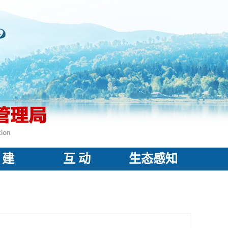
 建
互 动
生态感知