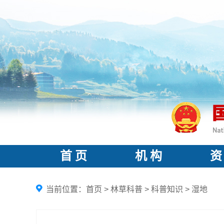
首 页
机 构
资
当前位置：
首页
>
林草科普
>
科普知识
>
湿地