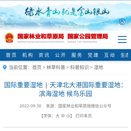
首 页
机 构
资 讯
公 开
服 务
党 建
互 动
生态
当前位置：
首页
>
林草科普
>
科普知识
>
湿地
国际重要湿地 | 天津北大港国际重要湿地：
滨海湿地 候鸟乐园
2022-09-30 来源：国家林业和草原局微信公众号
【字体：
大
中
小
】
打印本页