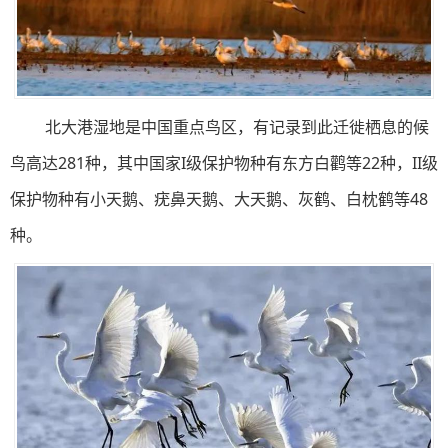
北大港湿地是中国重点鸟区，有记录到此迁徙栖息的候
鸟高达281种，其中国家I级保护物种有东方白鹳等22种，II级
保护物种有小天鹅、疣鼻天鹅、大天鹅、灰鹤、白枕鹤等48
种。