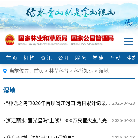
首 页
机 构
资 讯
公 开
服 务
党 建
互 动
生态
当前位置：
首页
>
林草科普
>
科普知识
>
湿地
湿地
“神话之鸟”2026年首现闽江河口 两日累计记录7只
2026-04-23
浙江丽水“萤光星海”上线！300万只萤火虫点亮湿地夜空
2026-04-23
我在玛纳斯湿地当“见习巡护员”
2026-04-23