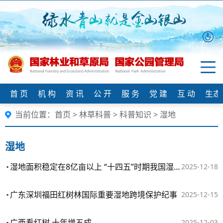
首 页
机 构
资 讯
公 开
服 务
党 建
互 动
生态
当前位置：
首页
>
林草科普
>
科普知识
>
湿地
湿地
湿地面积稳定在8亿亩以上 “十四五”时期我国湿地保护成效显著
2025-12-18
广东深圳福田红树林国际重要湿地跨境保护纪事
2025-12-15
广西看红树 十年增五成
2025-12-03