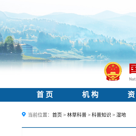
首 页
机 构
资
当前位置：
首页
>
林草科普
>
科普知识
>
湿地