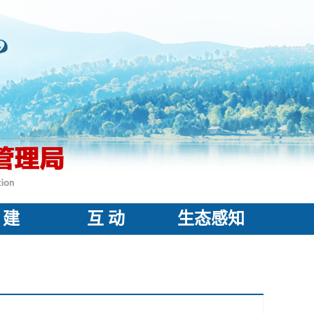
 建
互 动
生态感知