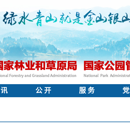
 讯
公 开
服 务
党