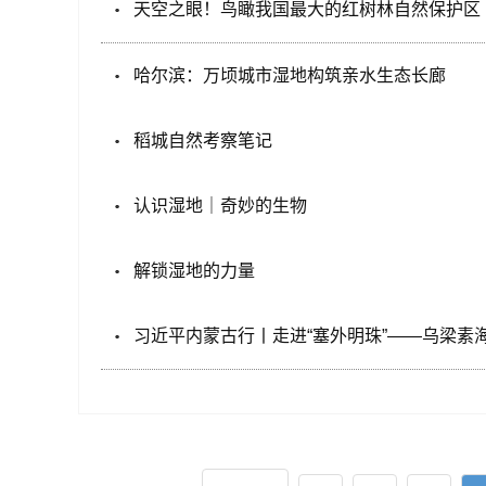
天空之眼！鸟瞰我国最大的红树林自然保护区
哈尔滨：万顷城市湿地构筑亲水生态长廊
稻城自然考察笔记
认识湿地｜奇妙的生物
解锁湿地的力量
习近平内蒙古行丨走进“塞外明珠”——乌梁素