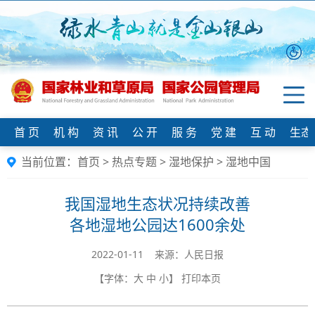
首 页
机 构
资 讯
公 开
服 务
党 建
互 动
生态
当前位置：
首页
>
热点专题
>
湿地保护
>
湿地中国
我国湿地生态状况持续改善
各地湿地公园达1600余处
2022-01-11 来源：人民日报
【字体：
大
中
小
】
打印本页