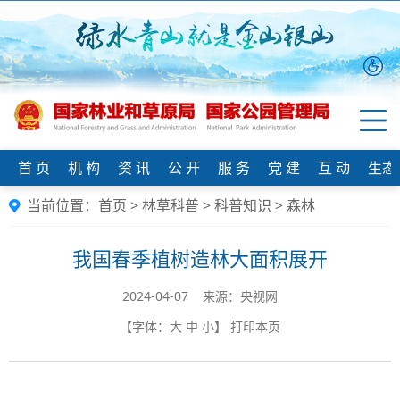
首 页
机 构
资 讯
公 开
服 务
党 建
互 动
生态
当前位置：
首页
>
林草科普
>
科普知识
>
森林
我国春季植树造林大面积展开
2024-04-07 来源：央视网
【字体：
大
中
小
】
打印本页