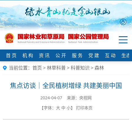
首 页
机 构
资 讯
公 开
服 务
党 建
互 动
生态
当前位置：
首页
>
林草科普
>
科普知识
>
森林
焦点访谈｜全民植树增绿 共建美丽中国
2024-04-07 来源：央视网
【字体：
大
中
小
】
打印本页