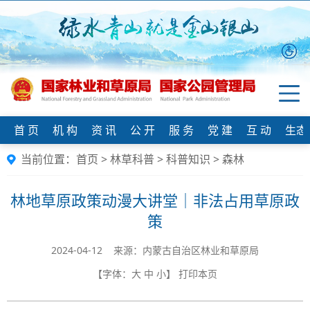
首 页
机 构
资 讯
公 开
服 务
党 建
互 动
生态
当前位置：
首页
>
林草科普
>
科普知识
>
森林
林地草原政策动漫大讲堂｜非法占用草原政
策
2024-04-12 来源：内蒙古自治区林业和草原局
【字体：
大
中
小
】
打印本页