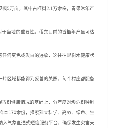
模5万亩，其中古榧树2.1万余株，青果常年产
对于当地的重要性。稽东目前的香榧年产量可达
否有任何变色或发白的迹象，这往往是树木健康状
每一片区域都能得到妥善的关照。每个村庄都配备
握古树健康情况的基础上，分年度对濒危树种制
样本170余份，探索建立科学、高效、绿色、生
员纳入气象直通式短信服务平台，确保发生灾害天