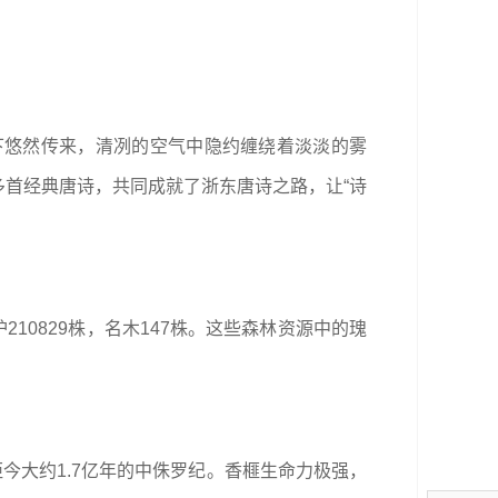
下悠然传来，清冽的空气中隐约缠绕着淡淡的雾
多首经典唐诗，共同成就了浙东唐诗之路，让“诗
护210829株，名木147株。这些森林资源中的瑰
今大约1.7亿年的中侏罗纪。香榧生命力极强，