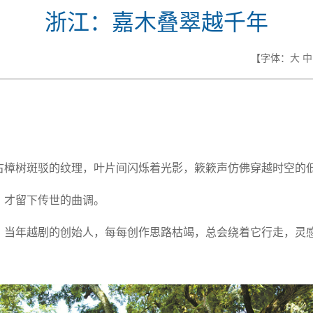
浙江：嘉木叠翠越千年
【字体：
大
中
古樟树斑驳的纹理，叶片间闪烁着光影，簌簌声仿佛穿越时空的
，才留下传世的曲调。
，当年越剧的创始人，每每创作思路枯竭，总会绕着它行走，灵