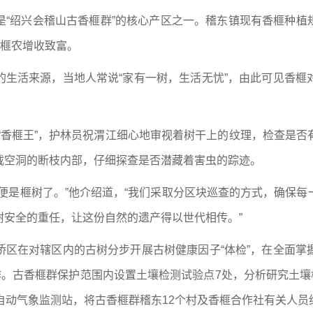
“绍兴会稽山古香榧群”的核心产区之一。稽东镇现有香榧种植规
0户榧农增收致富。
的生活来源，当地人常说“家有一树，生活无忧”，由此可见香榧
的“香榧王”，护林员祝渭江细心地审视着树干上的纹理，检查是
截空洞的断枝内部，仔细探查是否潜藏着害虫的踪迹。
便是榧树了。”他介绍道，“我们采取分区块巡查的方式，确保
树安全的重任，让这份自然的遗产得以世代相传。”
桥区在对辖区内的古树分步开展古树健康因子“体检”，在全面掌
作。古香榧群保护范围内设置土壤检测试验点7处，分析研究土壤
自动气象监测站，将古香榧群稽东12个村及香榧合作社有关人