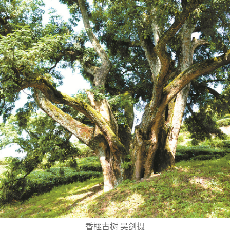
香榧古树 吴剑摄