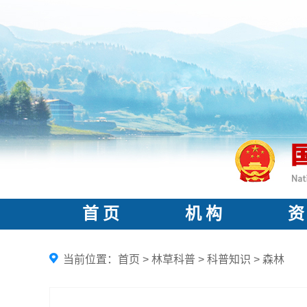
首 页
机 构
资
当前位置：
首页
>
林草科普
>
科普知识
>
森林