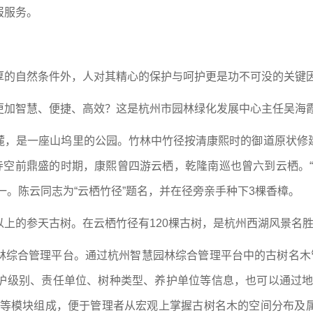
报服务。
厚的自然条件外，人对其精心的保护与呵护更是功不可没的关键
更加智慧、便捷、高效？这是杭州市园林绿化发展中心主任吴海
麓，是一座山坞里的公园。竹林中竹径按清康熙时的御道原状修
寺空前鼎盛的时期，康熙曾四游云栖，乾隆南巡也曾六到云栖。
一。陈云同志为“云栖竹径”题名，并在径旁亲手种下3棵香樟。
上的参天古树。在云栖竹径有120棵古树，是杭州西湖风景名
林综合管理平台。通过杭州智慧园林综合管理平台中的古树名木管
护级别、责任单位、树种类型、养护单位等信息，也可以通过地
检等模块组成，便于管理者从宏观上掌握古树名木的空间分布及