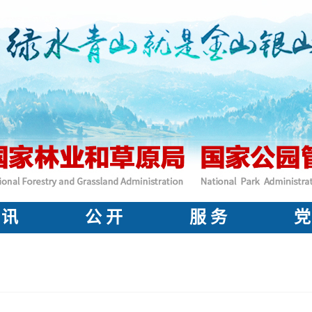
 讯
公 开
服 务
党