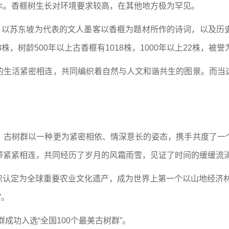
木。香榧树生长对环境要求较高，在其他地方极为罕见。
始，以苏东坡为代表的文人墨客以香榧为题材所作的诗词，以及历
株，树龄500年以上古香榧有1018株，1000年以上22株，被誉
的生活紧密相连，共同编织着自然与人文和谐共生的图景。而当
，古树群以一种更为紧密相依、情深意长的姿态，携手共度了一
带紧紧相连，共同经历了岁月的风霜雨雪，见证了时间的缓缓流
农组织认定为全球重要农业文化遗产，成为世界上第一个以山地经济
”。
成功入选“全国100个最美古树群”。