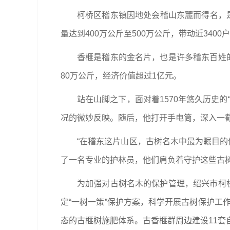
柯桥区稽东镇因地处会稽山东麓而得名，是
量达到400万公斤至500万公斤，带动近340
香榧是稽东的金名片，也是许多稽东百姓
80万公斤，经济价值超过1亿元。
站在山脚之下，面对着1570年悠久历史
况的微妙反映。随后，他打开手电筒，深入一
“在稽东这片山区，古树名木中最为瞩目的
了一名专业的护林员，他们肩负着守护这些古
为加强对古树名木的保护管理，绍兴市柯
定“一树一策”保护方案，科学开展古树保护工
态的古榧树施肥体系。古香榧群周边建设11套