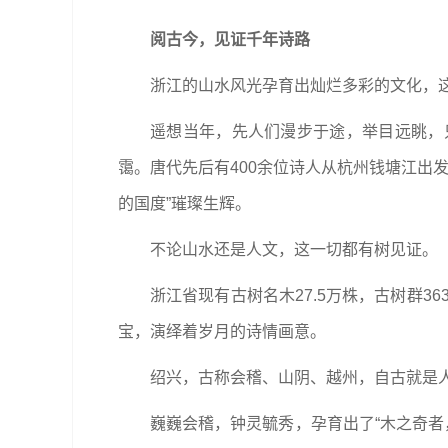
阅古今，见证千年诗路
浙江的山水风光孕育出灿烂多彩的文化，
遥想当年，先人们漫步于途，举目远眺，
霭。唐代先后有400余位诗人从杭州钱塘江出
的国度”璀璨生辉。
不论山水还是人文，这一切都有树见证。
浙江省现有古树名木27.5万株，古树群36
宝，演绎着岁月的诗情画意。
绍兴，古称会稽、山阴、越州，自古就是
巍巍会稽，钟灵毓秀，孕育出了“木之奇者