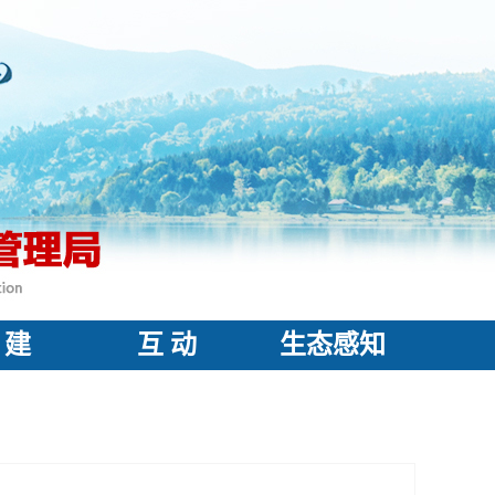
 建
互 动
生态感知