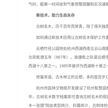
气时，能第一时间收到气象预警提醒和实况通
新技术，助力生态永存
古树名木，历千百年而常青，除了得天独
如何通过新技术应用让古树名木保护工作
云栖竹径公园地处杭州西湖西南五云山南
北宋乾德五年（967年），清康乾之际是云栖
西湖十八景之一。1985年被评为西湖新十景之
修篁夹道、古木林立的云栖，多的是百岁以
杭州市园林文物局开发建设了杭州智慧园
中，古树名木数字档案库可查询古树名木的保
木一张图”则由类型统计、科属统计、古树体