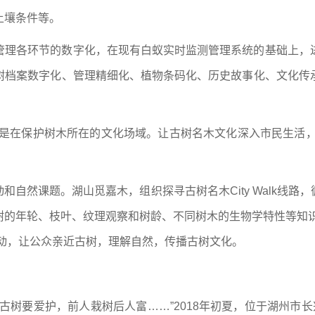
土壤条件等。
管理各环节的数字化，在现有白蚁实时监测管理系统的基础上，
树档案数字化、管理精细化、植物条码化、历史故事化、文化传
也是在保护树木所在的文化场域。让古树名木文化深入市民生活，
和自然课题。湖山觅嘉木，组织探寻古树名木City Walk线
的年轮、枝叶、纹理观察和树龄、不同树木的生物学特性等知识；
普活动，让公众亲近古树，理解自然，传播古树文化。
古树要爱护，前人栽树后人富……”2018年初夏，位于湖州市