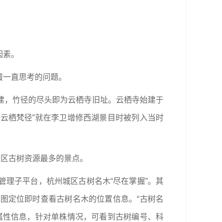
因素。
霞一直思考的问题。
建，竹径的尽头即为云栖寺旧址。云栖寺始建于
“云栖梵径”就在李卫增修西湖景目时被列入当时
胜区古树资源最多的景点。
理子平台，杭州城区古树名木“尽在掌握”。其
图定位即时查看古树名木的位置信息。“古树名
属性信息，针对单株情况，可看到古树编号、科