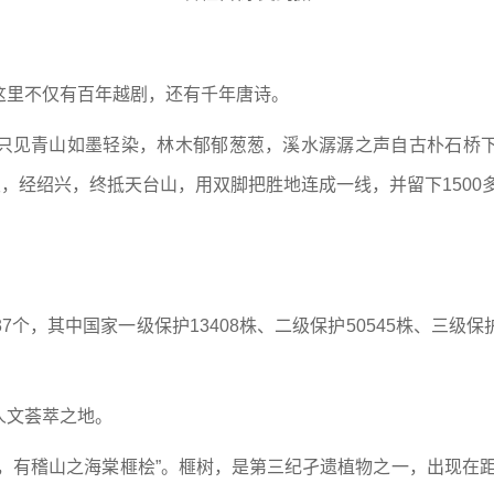
这里不仅有百年越剧，还有千年唐诗。
只见青山如墨轻染，林木郁郁葱葱，溪水潺潺之声自古朴石桥
发，经绍兴，终抵天台山，用双脚把胜地连成一线，并留下1500
37个，其中国家一级保护13408株、二级保护50545株、三级保
人文荟萃之地。
，有稽山之海棠榧桧”。榧树，是第三纪孑遗植物之一，出现在距