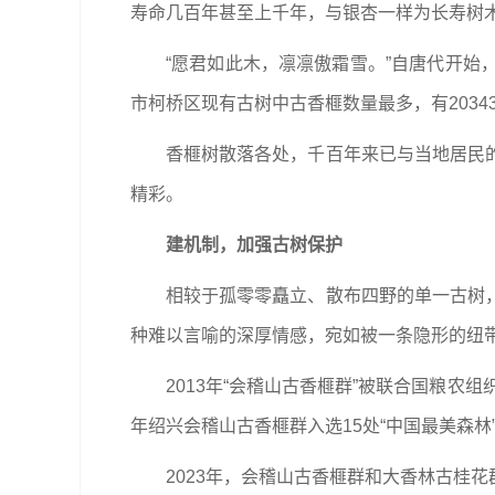
寿命几百年甚至上千年，与银杏一样为长寿树
“愿君如此木，凛凛傲霜雪。”自唐代开
市柯桥区现有古树中古香榧数量最多，有20343
香榧树散落各处，千百年来已与当地居民
精彩。
建机制，加强古树保护
相较于孤零零矗立、散布四野的单一古树
种难以言喻的深厚情感，宛如被一条隐形的纽
2013年“会稽山古香榧群”被联合国粮
年绍兴会稽山古香榧群入选15处“中国最美森林
2023年，会稽山古香榧群和大香林古桂花群