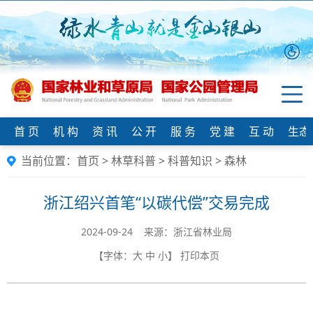
首 页
机 构
资 讯
公 开
服 务
党 建
互 动
生态
当前位置：
首页
>
林草科普
>
科普知识
>
森林
浙江绍兴首笔“以碳代偿”交易完成
2024-09-24 来源：浙江省林业局
【字体：
大
中
小
】
打印本页