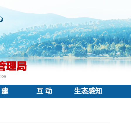
 建
互 动
生态感知