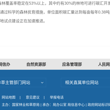
覆盖率稳定在53%以上，其中约有30%的林地可进行碳汇开
，通过科学的森林抚育措施，单位面积碳汇量达到每亩每年0.38
基地试点建设正在加速推进。
网信办
自然资源部
应急管理部
人民网
林草主管部门网站
相关直属单位网站
网站地图
|
意见建议
|
举报电话
主办：国家林业和草原局 | 承办：局办公室 局信息中心 | 政府网站标识码：