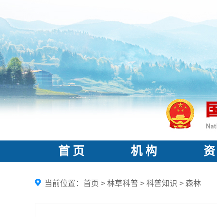
首 页
机 构
资
当前位置：
首页
>
林草科普
>
科普知识
>
森林