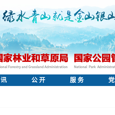
 讯
公 开
服 务
党