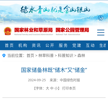
首 页
机 构
资 讯
公 开
服 务
党 建
互 动
生态
当前位置：
首页
>
林草科普
>
科普知识
>
森林
国家储备林既“储木”又“储金”
2024-09-25 来源：中国绿色时报
【字体：
大
中
小
】
打印本页