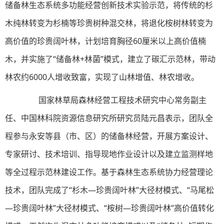
储备林生态系统多功能经营创新技术实验示范，将传统的杉
木纯林转变为杉楠等珍贵树种混交林，将退化桉树林转变为
高价值的珍贵阔叶林，计划培育胸径60厘米以上高价值楠
木，并实施了“储备林+林菌”模式，建立了碳汇示范林，带动
林农约6000人增收致富，实现了山林增值、林农增收。
国家林草局森林经营工程技术研究中心常务副主
任、中国林科院资源信息研究所研究员陆元昌表示，团队全
程参与永安等县（市、区）的储备林经营，开展方案设计、
专家研讨、技术培训、指导现地作业设计以及建立监测样地
等全过程示范林建设工作。基于森林生态系统协力经营理论
技术，团队完成了“杉木—珍贵阔叶林”大径材模式、“马尾松
—珍贵阔叶林”大径材模式、“桉树—珍贵阔叶林”高价值转化