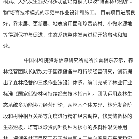
模式、天然次生混交林多功能培育模式以及“储备林+短期作
物”培育技术模式的示范林作业设计和施工。 目前项目进展良
好，乔木层、更新层、地表食用菌和珍贵药材、小微水源地
等得到保护与促进，生态系统整体发育进程开始启动和加
速。
中国林科院资源信息研究所副所长雷相东表示，森
林经营团队长期致力于国家储备林可持续经营研究，创新提
出了森林经营的三级作业法设计体系，编制完成了林业行业
标准《国家储备林可持续经营技术指南》。团队运用森林生
态系统多功能协力经营理论，从林木个体差异、林分发育阶
段和树种相互关系等角度进行精准经营调控，修复储备林的
生态短板，培育以珍贵阔叶树种为核心的多树种混交兼用
林。把储备林项目区现有天然林和人工林向着具有高度稳定